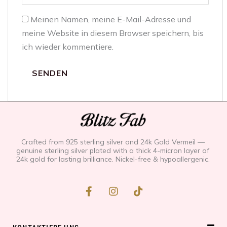
Meinen Namen, meine E-Mail-Adresse und
meine Website in diesem Browser speichern, bis
ich wieder kommentiere.
Crafted from 925 sterling silver and 24k Gold Vermeil —
genuine sterling silver plated with a thick 4-micron layer of
24k gold for lasting brilliance. Nickel-free & hypoallergenic.
F
I
T
a
n
i
c
s
k
e
t
t