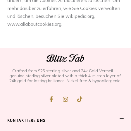
ändern, um die Cookies zu blockieren/zu löschen. Um
mehr darüber zu erfahren, wie Sie Cookies verwalten
und löschen, besuchen Sie wikipedia.org,
www.allaboutcookies.org.
Crafted from 925 sterling silver and 24k Gold Vermeil —
genuine sterling silver plated with a thick 4-micron layer of
24k gold for lasting brilliance. Nickel-free & hypoallergenic.
F
I
T
a
n
i
c
s
k
e
t
t
b
a
o
KONTAKTIERE UNS
o
g
k