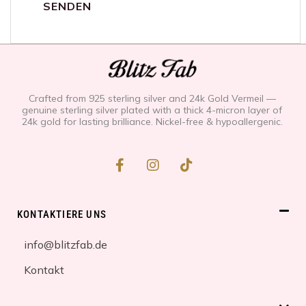
Crafted from 925 sterling silver and 24k Gold Vermeil —
genuine sterling silver plated with a thick 4-micron layer of
24k gold for lasting brilliance. Nickel-free & hypoallergenic.
F
I
T
a
n
i
c
s
k
e
t
t
b
a
o
KONTAKTIERE UNS
o
g
k
o
r
info@blitzfab.de
k
a
-
m
Kontakt
f