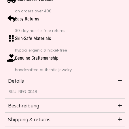
on orders over 40€
Easy Returns
30-day hassle-free returns
Skin-Safe Materials
hypoallergenic & nickel-free
Genuine Craftsmanship
handcrafted authentic jewelry
Details
SKU:
BFG-0048
Beschreibung
Shipping & returns